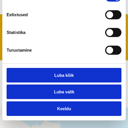
Eelistused
Oleme avatud mai lõpust septembrini.
Statistika
Uusimaid mugavustega rannamaju saab
rentida aastaringselt.
Turustamine
OÜ Kauksi Rand
Luba kõik
kauksirand [ät] kauksirand.ee
+372 56 640 649
Luba valik
Keeldu