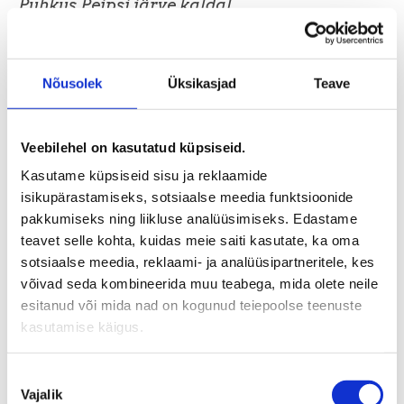
Puhkus Peipsi järve kaldal.
Kauksi Puhkeküla asub looduskaunis paigas,
kus laulvad liivad, männimets ja linnulaul,
Nõusolek
Üksikasjad
Teave
loovad mõnusad tingimused lõõgastavaks
puhkuseks. Rahu ja vaikus otse kauni Peipsi
järve kaldal.
Veebilehel on kasutatud küpsiseid.
See on suurepärane koht nii peredele,
Kasutame küpsiseid sisu ja reklaamide
sõpradele kui ka asutustele suvepäevade
isikupärastamiseks, sotsiaalse meedia funktsioonide
pidamiseks.
pakkumiseks ning liikluse analüüsimiseks. Edastame
teavet selle kohta, kuidas meie saiti kasutate, ka oma
Puhkuse veetmiseks pakume lihtsaid kuid
sotsiaalse meedia, reklaami- ja analüüsipartneritele, kes
hubaseid kämpinguid, suvemaju ja valikus
võivad seda kombineerida muu teabega, mida olete neile
on ka kaks kõigi mugavustega rannamaja,
esitanud või mida nad on kogunud teiepoolse teenuste
kust avaneb kaunis vaade järvele.
kasutamise käigus.
Kauksi Puhkeküla ootab Sind!
Broneeri oma puhkus juba täna ja avasta
Nõusoleku
Peipsi võlu!
Vajalik
valik