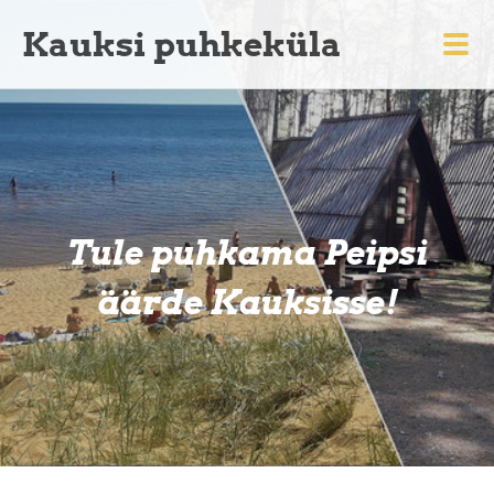
Kauksi puhkeküla
Tule puhkama Peipsi
äärde Kauksisse!