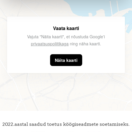
Vaata kaarti
Vajuta "Näita kaarti", et nõustuda Google'i
privaatsuspoliitikaga
ning näha kaarti.
Näita kaarti
2022.aastal saadud toetus köögiseadmete soetamiseks.