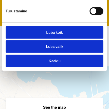
New up-to-date beach houses are rentable all
Turustamine
year round.
Luba kõik
OÜ Kauksi Rand
kauksirand [ät] kauksirand.ee
Luba valik
+372 56 640 649
Keeldu
See the map