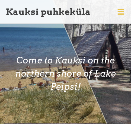
Kauksi puhkeküla
Come to Kauksi on the
northern shore of Lake
Peipsi!