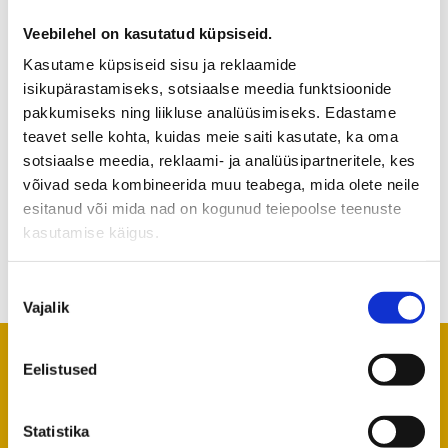
Kauksi Holiday Village among the beautiful
nature of Ida-Virumaa, Estonia, provides you
Veebilehel on kasutatud küpsiseid.
catering and accomodation. Our cosy wooden
Kasutame küpsiseid sisu ja reklaamide
camping houses lie just a few dozen metres
isikupärastamiseks, sotsiaalse meedia funktsioonide
away from the sandy beach.
pakkumiseks ning liikluse analüüsimiseks. Edastame
teavet selle kohta, kuidas meie saiti kasutate, ka oma
Our holiday village is suitable for a peaceful
sotsiaalse meedia, reklaami- ja analüüsipartneritele, kes
family vacation as well as for reunions and
võivad seda kombineerida muu teabega, mida olete neile
active weekends. Come and enjoy yourself in
esitanud või mida nad on kogunud teiepoolse teenuste
our picturesque nature between pine forests
kasutamise käigus.
and sand dunes!
Nõusoleku
Vajalik
valik
Eelistused
Our Holiday Village is open from the end of
May until September.
Statistika