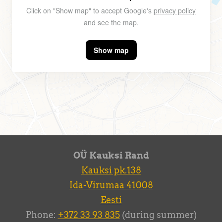
Click on "Show map" to accept Google's
privacy policy
and see the map.
Show map
OÜ Kauksi Rand
Kauksi pk.138
Ida-Virumaa 41008
Eesti
Phone:
+372 33 93 835
(during summer)